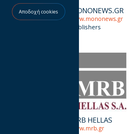
MMS
MONONEWS.GR
Αποδοχή cookies
COMMUNICATIONS
www.mononews.gr
/ PUBLICIS
Publishers
www.publicis.com
Agencies
MOZAIK
MRB HELLAS
www.mozaik.com
www.mrb.gr