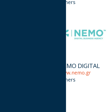
Agencies
Others
MRM MCCANN
NEMO DIGITAL
ATHENS
www.nemo.gr
mrm-mccann.com
Others
Agencies