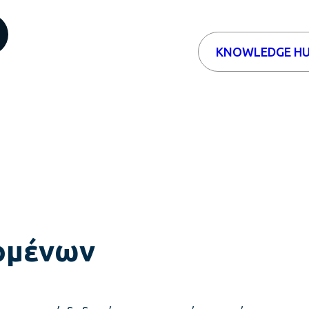
KNOWLEDGE H
δομένων