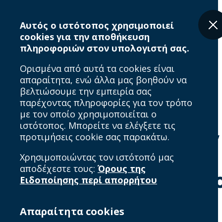
Skip
Breadcrumb
to
Αυτός ο ιστότοπος χρησιμοποιεί
main
cookies για την αποθήκευση
content
πληροφοριών στον υπολογιστή σας.
Ορισμένα από αυτά τα cookies είναι
απαραίτητα, ενώ άλλα μας βοηθούν να
βελτιώσουμε την εμπειρία σας
παρέχοντας πληροφορίες για τον τρόπο
με τον οποίο χρησιμοποιείται ο
ιστότοπος. Μπορείτε να ελέγξετε τις
προτιμήσεις cookie σας παρακάτω.
Home
Πολιτική χρήσης δεδομένων
Χρησιμοποιώντας τον ιστότοπό μας
αποδέχεστε τους:
Όρους της
Πολιτική χρήσης δε
Ειδοποίησης περί απορρήτου
Απαραίτητα cookies