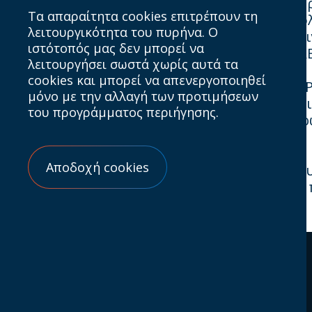
Ο ΙΑΒ Hellas συλλέγει και χρησιμοποιεί τα
Τα απαραίτητα cookies επιτρέπουν τη
σε εκδηλώσεις του Οργανισμού, την αποστο
λειτουργικότητα του πυρήνα. Ο
τους χρήστες του ιστότοπου. Όλες οι επικο
ιστότοπός μας δεν μπορεί να
της επικοινωνίας οποιαδήποτε στιγμή. Ο ΙΑΒ
λειτουργήσει σωστά χωρίς αυτά τα
cookies και μπορεί να απενεργοποιηθεί
Κατά την περιήγησή σας στο
www.iab.gr
, η 
μόνο με την αλλαγή των προτιμήσεων
επισκεψιμότητας και τη βελτίωση της εμπει
του προγράμματος περιήγησης.
Οι χρήστες μπορούν να διαχειριστούν πλήρ
προγράμματα περιήγησης.
Αποδοχή cookies
Ο ιστότοπος
www.iab.gr
περιέχει συνδέσμους
όσον αφορά το περιεχόμενο ή τις πολιτικέ
Ποιοί είμαστε