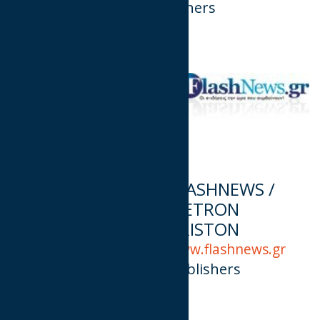
Advertisers
Others
Fast River
FLASHNEWS /
METRON
www.fastriver.eu
ARISTON
Others
www.flashnews.gr
Publishers