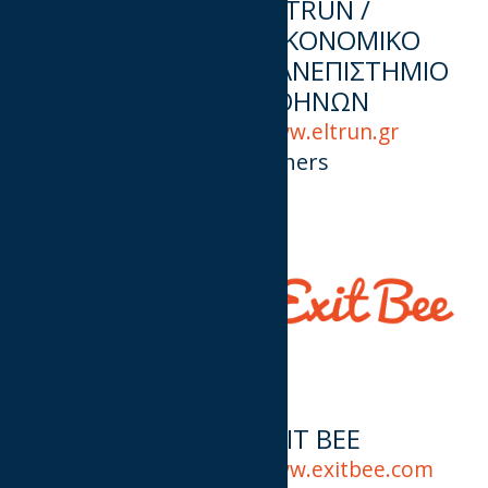
DPG DIGITAL
ELTRUN /
MEDIA GROUP
ΟΙΚΟΝΟΜΙΚΟ
ΠΑΝΕΠΙΣΤΗΜΙΟ
www.dpgmediagrou
ΑΘΗΝΩΝ
p.gr
Publishers
www.eltrun.gr
Others
Eurolife FFH
EXIT BEE
www.eurolife.gr
www.exitbee.com