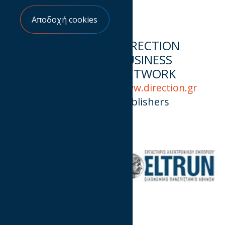
Αποδοχή cookies
DIGITAL 4 U
DIRECTION
BUSINESS
www.digital4u.gr
NETWORK
Agencies
www.direction.gr
Publishers