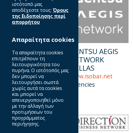
ιστότοπό μας
αποδέχεστε τους:
Όρους
της Ειδοποίησης περί
απορρήτου
Απαραίτητα cookies
COSMOTE
DENTSU AEGIS
Τα απαραίτητα cookies
NETWORK
επιτρέπουν τη
www.cosmote.gr
λειτουργικότητα του
HELLAS
Advertisers
πυρήνα. Ο ιστότοπός μας
www.isobar.net
δεν μπορεί να
λειτουργήσει σωστά
Agencies
χωρίς αυτά τα cookies
και μπορεί να
απενεργοποιηθεί μόνο
με την αλλαγή των
προτιμήσεων του
προγράμματος
περιήγησης.