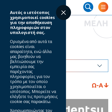
Skip
Breadcrumb
to
Αυτός ο ιστότοπος
main
χρησιμοποιεί cookies
content
ΜΕΛΗ
για την αποθήκευση
πληροφοριών στον
υπολογιστή σας.
Ευρετήριο μελών
Ορισμένα από αυτά τα
cookies είναι
απαραίτητα, ενώ άλλα
Eπιλογή τομέα
μας βοηθούν να
βελτιώσουμε την
εμπειρία σας
παρέχοντας
πληροφορίες για τον
τρόπο με τον οποίο
Ω-Α
χρησιμοποιείται ο
ιστότοπος. Μπορείτε να
ελέγξετε τις προτιμήσεις
cookie σας παρακάτω.
Χρησιμοποιώντας τον