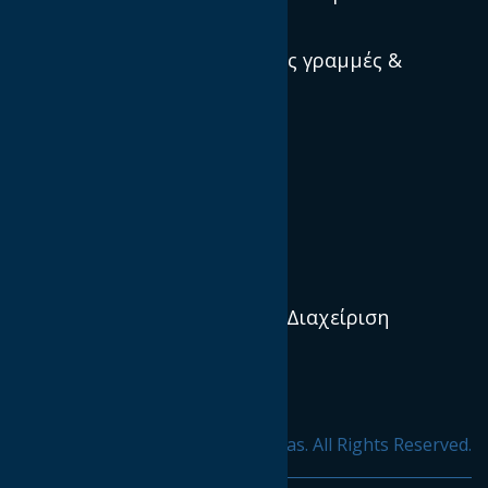
Privacy
Πρότυπα, κατευθυντήριες γραμμές &
βέλτιστες πρακτικές
Ποιοί είμαστε
Αποστολή και Όραμα
Διεθνείς IABs
Διοικητικό Συμβούλιο & Διαχείριση
Οργανισμός
Προφίλ & Ιστορία
© 2020 ΙΑΒ hellas. All Rights Reserved.