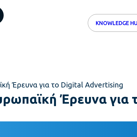
KNOWLEDGE H
ή Έρευνα για το Digital Advertising
ρωπαϊκή Έρευνα για το