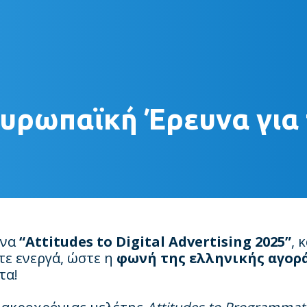
ρωπαϊκή Έρευνα για το
υνα
“Attitudes to Digital Advertising 2025”
, 
ε ενεργά, ώστε η
φωνή της ελληνικής αγορ
τα!