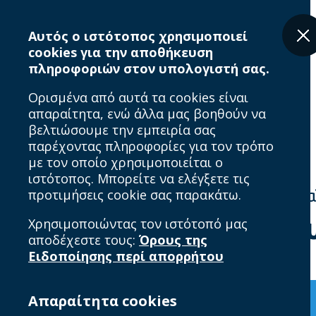
Skip
Breadcrumb
to
Αυτός ο ιστότοπος χρησιμοποιεί
main
cookies για την αποθήκευση
content
πληροφοριών στον υπολογιστή σας.
Ορισμένα από αυτά τα cookies είναι
απαραίτητα, ενώ άλλα μας βοηθούν να
βελτιώσουμε την εμπειρία σας
παρέχοντας πληροφορίες για τον τρόπο
με τον οποίο χρησιμοποιείται ο
ιστότοπος. Μπορείτε να ελέγξετε τις
προτιμήσεις cookie σας παρακάτω.
Home
Συμμετοχή στην Πανευρωπαϊκ
Συμμετοχή στην Πανευ
Χρησιμοποιώντας τον ιστότοπό μας
αποδέχεστε τους:
Όρους της
Ειδοποίησης περί απορρήτου
Απαραίτητα cookies