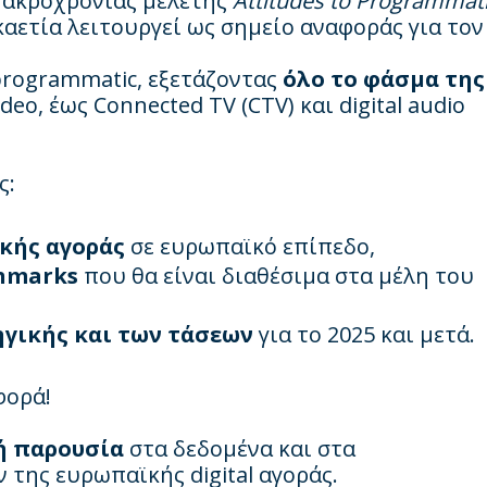
μακροχρόνιας μελέτης
Attitudes to Programmat
καετία λειτουργεί ως σημείο αναφοράς για τον
programmatic, εξετάζοντας
όλο το φάσμα της
deo, έως Connected TV (CTV) και digital audio
ς:
κής αγοράς
σε ευρωπαϊκό επίπεδο,
chmarks
που θα είναι διαθέσιμα στα μέλη του
γικής και των τάσεων
για το 2025 και μετά.
φορά!
ή παρουσία
στα δεδομένα και στα
της ευρωπαϊκής digital αγοράς.