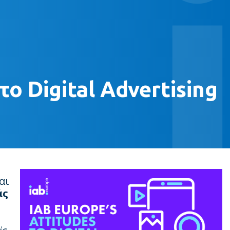
 Digital Advertising
και
άς