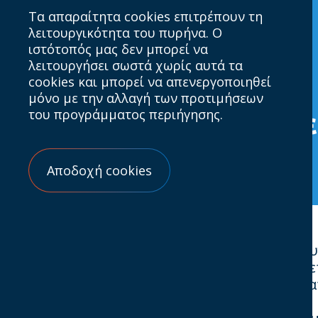
Τα απαραίτητα cookies επιτρέπουν τη
λειτουργικότητα του πυρήνα. Ο
ιστότοπός μας δεν μπορεί να
λειτουργήσει σωστά χωρίς αυτά τα
cookies και μπορεί να απενεργοποιηθεί
17.10.2025
μόνο με την αλλαγή των προτιμήσεων
του προγράμματος περιήγησης.
Συμμετοχή στην Πανευ
Αποδοχή cookies
Ο
IAB Europe
μόλις ανακοίνωσε τη νέα έρε
το
IAB Hellas
σας προσκαλεί να συμμετάσχετ
να εκπροσωπηθεί δυναμικά στα αποτελέσμα