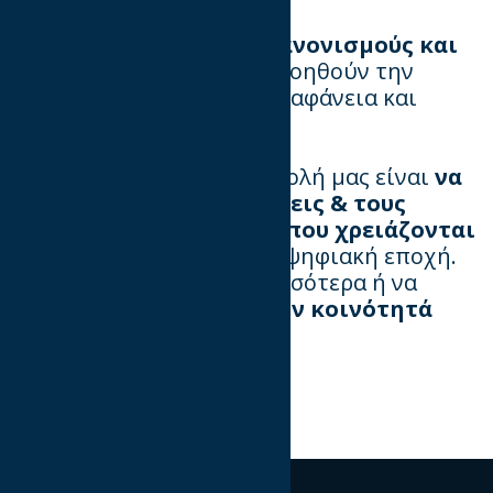
Αυτορρύθμιση
Προωθούμε
πρότυπα, κανονισμούς και
ethical guidelines
που βοηθούν την
αγορά να λειτουργεί με διαφάνεια και
επαγγελματισμό.
Στον
IAB Hellas
, η αποστολή μας είναι
να
δίνουμε στις επιχειρήσεις & τους
marketers τα εργαλεία που χρειάζονται
για να πετύχουν στη νέα ψηφιακή εποχή.
Αν θέλεις να μάθεις περισσότερα ή να
γίνεις μέλος μας,
έλα στην κοινότητά
μας!
🚀