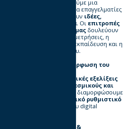
Στο IAB Hellas, δημιουργούμε μια
δυναμική πλατφόρμα
για επαγγελματίες
που θέλουν να ανταλλάξουν
ιδέες,
απόψεις & τεχνογνωσία
. Οι
επιτροπές
και οι ομάδες εργασίας μας
δουλεύουν
πάνω σε θέματα όπως οι μετρήσεις, η
διαφημιστική δαπάνη, η εκπαίδευση και η
αυτορρύθμιση του κλάδου.
⚖️
Συμμετοχή στη διαμόρφωση του
θεσμικού πλαισίου
Παρακολουθούμε τις
νομικές εξελίξεις
και συνεργαζόμαστε με
θεσμικούς και
κρατικούς φορείς
για να διαμορφώσουμε
ένα
δίκαιο και λειτουργικό ρυθμιστικό
πλαίσιο
για τον χώρο του digital
marketing.
📢
Βέλτιστες Πρακτικές &