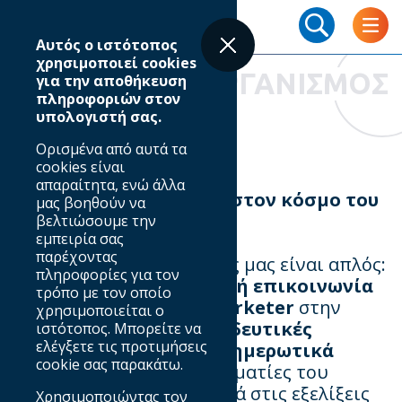
Skip
Breadcrumb
to
Αυτός ο ιστότοπος
main
χρησιμοποιεί cookies
content
ΟΡΓΑΝΙΣΜΟΣ
για την αποθήκευση
πληροφοριών στον
υπολογιστή σας.
Προφίλ & Ιστορία
Ορισμένα από αυτά τα
cookies είναι
απαραίτητα, ενώ άλλα
IAB Hellas: Οδηγός σου στον κόσμο του
μας βοηθούν να
Digital Marketing 🚀
βελτιώσουμε την
εμπειρία σας
παρέχοντας
Στον
IAB Hellas
, ο στόχος μας είναι απλός:
πληροφορίες για τον
να φέρουμε την ψηφιακή επικοινωνία
τρόπο με τον οποίο
στο επίκεντρο κάθε marketer
στην
χρησιμοποιείται ο
Ελλάδα! Μέσα από
εκπαιδευτικές
ιστότοπος. Μπορείτε να
ελέγξετε τις προτιμήσεις
δράσεις, έρευνες και ενημερωτικά
cookie σας παρακάτω.
events
, βοηθάμε επαγγελματίες του
χώρου να μένουν μπροστά στις εξελίξεις
Χρησιμοποιώντας τον