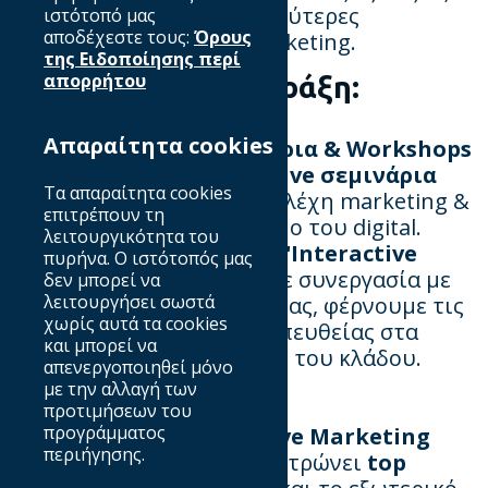
και να αξιοποιούν τις καλύτερες
ιστότοπό μας
αποδέχεστε τους:
Όρους
πρακτικές του digital marketing.
της Ειδοποίησης περί
απορρήτου
Τι κάνουμε στην πράξη:
Απαραίτητα cookies
✅
Εκπαιδευτικά Σεμινάρια & Workshops
Διοργανώνουμε
interactive σεμινάρια
Τα απαραίτητα cookies
για να εξοικειώσουμε στελέχη marketing &
επιτρέπουν τη
επικοινωνίας με τον κόσμο του digital.
λειτουργικότητα του
Μέσα από το πρόγραμμα
"Interactive
πυρήνα. Ο ιστότοπός μας
Marketing Seminars"
, σε συνεργασία με
δεν μπορεί να
λειτουργήσει σωστά
το Ινστιτούτο Επικοινωνίας, φέρνουμε τις
χωρίς αυτά τα cookies
πιο σύγχρονες γνώσεις απευθείας στα
και μπορεί να
χέρια των επαγγελματιών του κλάδου.
απενεργοποιηθεί μόνο
με την αλλαγή των
🎤
Συνέδρια & Events
προτιμήσεων του
προγράμματος
Κάθε χρόνο, το
Interactive Marketing
περιήγησης.
Conference (IMC)
συγκεντρώνει
top