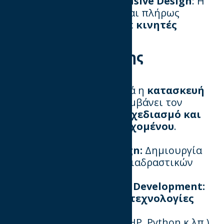
🔹
Mobile-First & Responsive Design
: Η
ιστοσελίδα πρέπει να είναι πλήρως
λειτουργική και φιλική σε
κινητές
συσκευές
.
2. Φάση Υλοποίησης
Σε αυτή τη φάση προχωρά η
κατασκευή
του website
, που περιλαμβάνει τον
προγραμματισμό, τον σχεδιασμό και
την ενσωμάτωση περιεχομένου
.
📌
Ανάπτυξη UI/UX Design:
Δημιουργία
εικαστικού θέματος και διαδραστικών
στοιχείων.
📌
Front-end & Back-end Development:
Ανάπτυξη με
σύγχρονες τεχνολογίες
(HTML, CSS,
JavaScript, React, Vue, PHP, Python κ.λπ.).