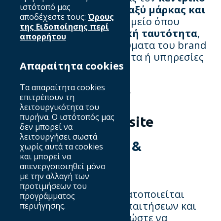
ιστότοπό μας
πυρήνα της σχέσης μεταξύ μάρκας και
αποδέχεστε τους:
Όρους
καταναλωτή
. Είναι το σημείο όπου
της Ειδοποίησης περί
διαμορφώνεται η
εταιρική ταυτότητα
,
απορρήτου
επικοινωνούνται τα μηνύματα του brand
και προσφέρονται προϊόντα ή υπηρεσίες
Απαραίτητα cookies
στους χρήστες.
Τα τέσσερα στάδια
Τα απαραίτητα cookies
επιτρέπουν τη
δημιουργίας ενός
λειτουργικότητα του
πυρήνα. Ο ιστότοπός μας
επιτυχημένου website
δεν μπορεί να
λειτουργήσει σωστά
1. Φάση Ανάλυσης &
χωρίς αυτά τα cookies
και μπορεί να
Στρατηγικής
απενεργοποιηθεί μόνο
με την αλλαγή των
προτιμήσεων του
Σε αυτό το στάδιο πραγματοποιείται
προγράμματος
εκτενής ανάλυση
των απαιτήσεων και
περιήγησης.
των στόχων του website, ώστε να