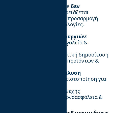
Η δημιουργία ενός website
δεν
ολοκληρώνεται ποτέ
. Χρειάζεται
συνεχής ενημέρωση
και προσαρμογή
στις νέες τάσεις και τεχνολογίες.
📌
Προσθήκη νέων λειτουργιών
:
Αναβάθμιση UI/UX, νέα εργαλεία &
διασυνδέσεις.
📌
Content Updates
: Τακτική δημοσίευση
άρθρων, βελτιστοποίηση προϊόντων &
υπηρεσιών.
📌
SEO Monitoring & Ανάλυση
δεδομένων
: Διαρκής βελτιστοποίηση για
υψηλότερα conversions.
📌
Security & Backup
: Συνεχής
παρακολούθηση για κυβερνοασφάλεια &
τακτικά backups.