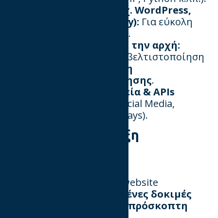
📌
Ενσωμάτωση CMS (π.χ. WordPress,
Drupal, Webflow, Shopify):
Για εύκολη
διαχείριση περιεχομένου.
📌​​​​​​​
SEO Optimization από την αρχή:
Τεχνική και on-page SEO βελτιστοποίηση
για
υψηλότερη κατάταξη
​​​​​​​ στις μηχανές αναζήτησης
.
📌
Διασύνδεση με εργαλεία & APIs
(Google Analytics, CRM, Social Media,
Chatbots, Payment Gateways).
3. Δοκιμές & Έναρξη
Λειτουργίας
Πριν τη δημοσίευση, το website
υποβάλλεται σε
εκτεταμένες δοκιμές
ώστε να εξασφαλιστεί η
απρόσκοπτη
λειτουργία του
.