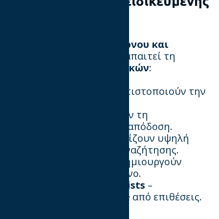
Η σημασία μιας εξειδικευμένης
ομάδας
Η κατασκευή ενός
σύγχρονου και
επιτυχημένου website
απαιτεί τη
συνεργασία
πολλών ειδικών
:
📌
UX/UI Designers
– Βελτιστοποιούν την
εμπειρία χρήστη.
📌​​​​​​​
Developers
– Υλοποιούν τη
λειτουργικότητα και την απόδοση.
📌
SEO Experts
– Εξασφαλίζουν υψηλή
κατάταξη στις μηχανές αναζήτησης.
📌​​​​​​​
Content Creators
– Δημιουργούν
συναρπαστικό περιεχόμενο.
📌
Cybersecurity Specialists
–
Προστατεύουν το website από επιθέσεις.
Συμπέρασμα