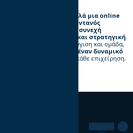
Ένα website
δεν είναι απλά μια online
παρουσία, αλλά ένας ζωντανός
οργανισμός
που απαιτεί
συνεχή
φροντίδα, αναβάθμιση και στρατηγική
.
Με την κατάλληλη προσέγγιση και ομάδα,
μπορεί να μετατραπεί σε
έναν δυναμικό
πυλώνα ανάπτυξης
για κάθε επιχείρηση.
Ακολουθήστε μας