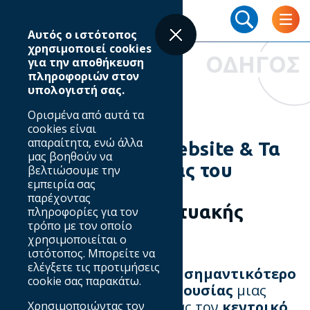
Skip
Breadcrumb
to
Αυτός ο ιστότοπος
main
χρησιμοποιεί cookies
content
ΟΔΗΓΟΣ
για την αποθήκευση
πληροφοριών στον
υπολογιστή σας.
Website
Ορισμένα από αυτά τα
cookies είναι
απαραίτητα, ενώ άλλα
Η σημασία ενός Website & Τα
μας βοηθούν να
στάδια δημιουργίας του
βελτιώσουμε την
εμπειρία σας
παρέχοντας
Η αξία μιας διαδικτυακής
πληροφορίες για τον
τρόπο με τον οποίο
τοποθεσίας
χρησιμοποιείται ο
ιστότοπος. Μπορείτε να
ελέγξετε τις προτιμήσεις
Το
website
παραμένει το
σημαντικότερο
cookie σας παρακάτω.
εργαλείο ψηφιακής παρουσίας
μιας
επιχείρησης, αποτελώντας τον
κεντρικό
Χρησιμοποιώντας τον