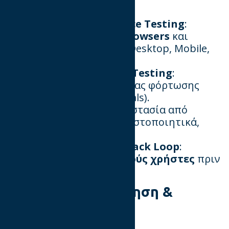
📌​​​​​​​
Cross-Browser & Device Testing
:
Δοκιμή σε
όλους τους browsers
και
διαφορετικές συσκευές (Desktop, Mobile,
Tablet).
📌​​​​​​​
Load & Performance Testing
:
Βελτιστοποίηση ταχύτητας φόρτωσης
(PageSpeed, Core Web Vitals).
📌​​​​​​​
Security Testing
: Προστασία από
κυβερνοεπιθέσεις, SSL πιστοποιητικά,
GDPR συμμόρφωση.
📌
User Testing & Feedback Loop
:
Δοκιμές από
πραγματικούς χρήστες
πριν
την επίσημη έναρξη.
4. Διαρκής Συντήρηση &
Αναβάθμιση