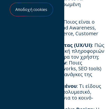
διαμορφωθεί μια ολοκληρωμένη
στρατηγική.
Αποδοχή cookies
🔹
Καθορισμός στόχων
: Ποιος είναι ο
σκοπός του website; (Brand Awareness,
Lead Generation, E-commerce, Customer
Support κ.λπ.)
🔹
Ανάλυση χρηστικότητας (UX/UI)
: Πώς
θα δομηθεί η αρχιτεκτονική πληροφοριών
για να εξυπηρετεί καλύτερα τον χρήστη;
🔹
Ανάλυση τεχνολογιών
: Ποιες
τεχνολογίες (CMS, Frameworks, SEO tools)
είναι οι βέλτιστες για τις ανάγκες της
επιχείρησης;
🔹
Σχεδιασμός περιεχομένου
: Τι είδους
περιεχόμενο (κειμενικό, πολυμεσικό,
διαδραστικό) απαιτείται για το κοινό-
στόχος;