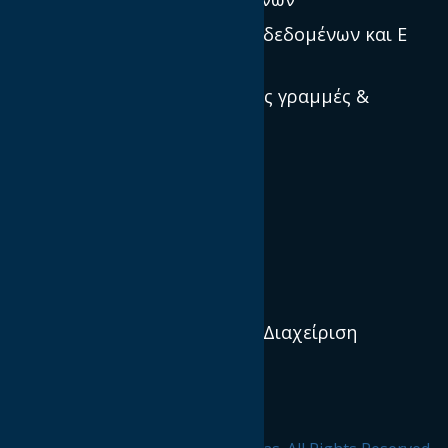
Προστασία προσωπικών δεδομένων και E
Privacy
Πρότυπα, κατευθυντήριες γραμμές &
βέλτιστες πρακτικές
Ποιοί είμαστε
Αποστολή και Όραμα
Διεθνείς IABs
Διοικητικό Συμβούλιο & Διαχείριση
Οργανισμός
Προφίλ & Ιστορία