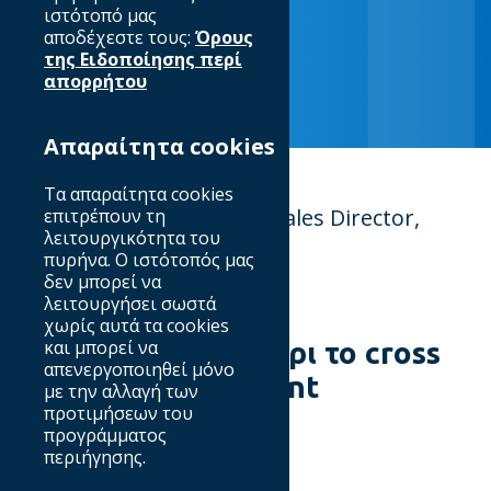
12/01/2026
ιστότοπό μας
αποδέχεστε τους:
Όρους
της Ειδοποίησης περί
απορρήτου
Απαραίτητα cookies
Τα απαραίτητα cookies
Από τον Κώστα Ντάλλα, Sales Director,
επιτρέπουν τη
λειτουργικότητα του
Emsa Media.
πυρήνα. Ο ιστότοπός μας
δεν μπορεί να
λειτουργήσει σωστά
χωρίς αυτά τα cookies
Έχουμε δρόμο μέχρι το cross
και μπορεί να
απενεργοποιηθεί μόνο
media measurement
με την αλλαγή των
προτιμήσεων του
προγράμματος
περιήγησης.