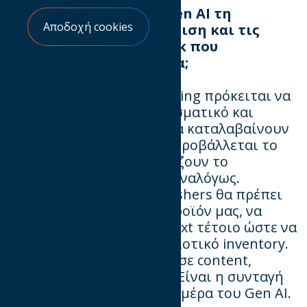
Πώς
θα
επηρεάσει
το
Gen
AI
τη
Αποδοχή cookies
προγραμματική
διαφήμιση και τις
στρατηγικές
μάρκετινγκ
που
βασίζονται
σε
δεδομένα;
Το programmatic advertising πρόκειται να
γίνει σαφώς πιο αποτελεσματικό και
αποδοτικό. Τα μοντέλα θα καταλαβαίνουν
το context στο οποίο θα προβάλλεται το
μήνυμα και θα προσαρμόζουν το
δημιουργικό και το CTA αναλόγως.
Ειδικότερα εμείς οι publishers θα πρέπει
να διαφοροποιούμε το προϊόν μας, να
παράγουμε αξία και context τέτοιο ώστε να
έχουμε loyal users και ποιοτικό inventory.
Αυτό σημαίνει επένδυση σε content,
εκπαίδευση, τεχνολογία. Είναι η συνταγή
επιβίωσης στην επόμενη μέρα του Gen AI.