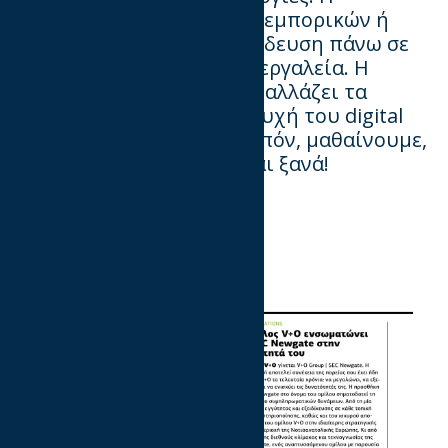
κατανόηση των KPIs, είτε εμπορικών ή
editorial. Η συνεχής εκπαίδευση πάνω σε
υπάρχοντα, αλλά και νέα εργαλεία. Η
κατανόηση του πώς το AI αλλάζει τα
πάντα, σχεδόν σε κάθε πτυχή του digital
industry. Κατανοούμε λοιπόν, μαθαίνουμε,
εφαρμόζουμε. Και ξανά και ξανά!