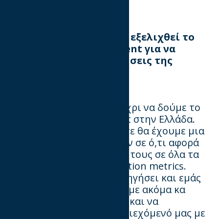
Πώς
προβλέπετε
ότι
θα
εξελιχθεί
το
cross-media
measurement για
να
απαντήσει
στις
προκλήσεις
της
μέτρησης
του
audience attention;
Αρχικά, έχουμε δρόμο μέχρι να δούμε το
cross media measurement στην Ελλάδα.
Όταν και αν το δούμε, τότε θα έχουμε μια
σαφή σύγκριση των μέσων σε ό,τι αφορά
την αποτελεσματικότητα τους σε όλα τα
KPIs και κυρίως στα attention metrics.
Αυτό αναπόφευκτα θα οδηγήσει και εμάς
τους publishers να μάθουμε ακόμα κα
λύτερα τους χρήστες μας και να
χαρτογραφήσουμε το περιεχόμενό μας με