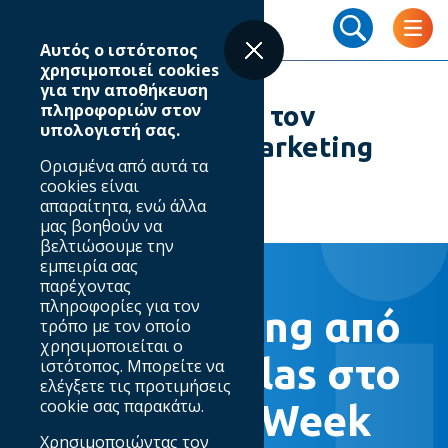
Skip
Breadcrumb
to
Αυτός ο ιστότοπος
main
χρησιμοποιεί cookies
content
για την αποθήκευση
πληροφοριών στον
Digital Shaping από τον
υπολογιστή σας.
#IABHellas στο #Marketing
Ορισμένα από αυτά τα
Week 12/01/2026
cookies είναι
απαραίτητα, ενώ άλλα
μας βοηθούν να
βελτιώσουμε την
εμπειρία σας
13.01.2026
παρέχοντας
πληροφορίες για τον
Digital Shaping από
τρόπο με τον οποίο
χρησιμοποιείται ο
τον #IABHellas στο
ιστότοπος. Μπορείτε να
ελέγξετε τις προτιμήσεις
cookie σας παρακάτω.
#Marketing Week
Χρησιμοποιώντας τον