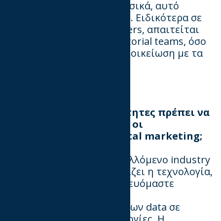
βάση και το attention. Φυσικά, αυτό
απαιτεί εκπαίδευση όλων. Ειδικότερα σε
ό,τι αφορά στους publishers, απαιτείται
εκπαίδευση τόσο των editorial teams, όσο
και των sales teams για εξοικείωση με τα
νέα metrics.
Σε
ποιες
βασικές
δεξιότητες
πρέπει
να
δώσουν
προτεραιότητα οι
επαγγελματίες
του
digital
marketing;
Σε έναν ταχύτατα μεταβαλλόμενο industry
όπου τον πρώτο ρόλο παίζει η τεχνολογία,
θα πρέπει όλοι να εκπαιδευόμαστε
συνεχώς.
Η κατανόηση του ρόλου των data σε
συνδυασμό με τις τεχνολογίες. Η