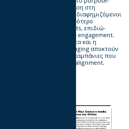
retail media networks και το purpose-
driven messaging με έμφαση στη
βιωσιμότητα. Οι Έλληνες διαφημιζόμενοι
υ
ιοθετούν όλο και περισσότερο
διαδραστικά native formats, επιδιώ
-
κοντας
υ
ψηλότερο mobile engagement.
Παράλληλα, η βιωσιμότητα και η
α
υ
θεντικότητα στο messaging αποκτούν
α
υ
ξανόμενη
σημασία,
με καμπάνιες πο
υ
βασίζονται σε contextual
alignment.