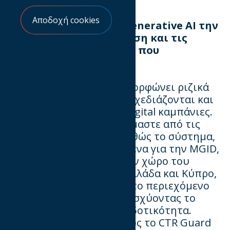
Αποδοχή cookies
Πώς
θα
επηρεάσει
το
Generative
AI
την
programmatic
διαφή
μιση
και
τις
στρατηγικές
marketing
που
βασίζονται
σε
data;
Το Generative AI αναδιαμορφώνει ριζικά
τον τρόπο με τον οποίο σχεδιάζονται και
υ
λοποιούνται πλέον οι digital καμπάνιες.
Μέσω α
υ
τού, απαλλασσόμαστε από τις
χειροκίνητες δοκιμές, καθώς το σύστημα,
για να μιλήσω σ
υ
γκεκριμένα για την MGID,
πο
υ
εκπροσω
-
πούμε
στον
χώρο
το
υ
Native
αποκλειστικά
σε
Ελλάδα
και
Κύπρο,
προ
-
σαρμόζει
δ
υν
αμικά
το
περιεχόμενο
σε
πραγματικό
χρόνο,
ενισχύοντας
το
engagement
και
την
αποδοτικότητα.
Παράλληλα,
εργαλεία
όπως
το
CTR Guard