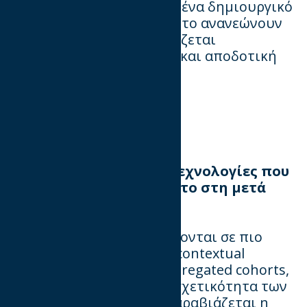
ανιχνεύο
υν
έγκαιρα πότε ένα δημιο
υ
ργικό
παρο
υ
σιάζει burnout και το ανανεώνο
υν
α
υ
τόματα. Έτσι, διασφαλίζεται
σταθερά
υ
ψηλή απόδοση και αποδοτική
αξιοποίηση το
υ
budget.
Τι
ρόλο
θα
παίξουν
οι
τεχνολογίες
που
εστιάζουν
στο
απόρ-
ρητο στη μετά
cookies εποχή;
Οι διαφημιζόμενοι στρέφονται σε πιο
έξ
υ
πνες λύσεις, όπως το contextual
targeting και η χρήση aggregated cohorts,
για να διατη
-
ρήσο
υν
τη σχετικότητα των
διαφημίσεων χωρίς να παραβιάζεται η