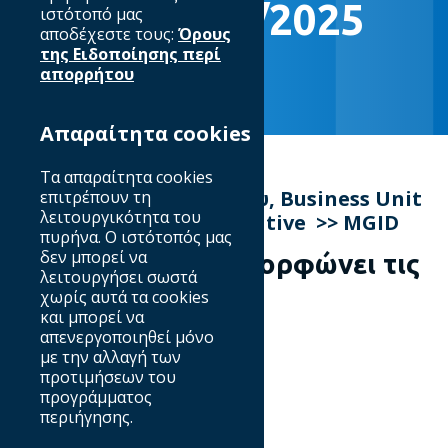
Week 26/05/2025
ιστότοπό μας
αποδέχεστε τους:
Όρους
της Ειδοποίησης περί
απορρήτου
Απαραίτητα cookies
Τα απαραίτητα cookies
Από τη Σόνια Ζερμπίνου,
Business Unit
επιτρέπουν τη
λειτουργικότητα του
Director, Fast River – Native >> MGID
πυρήνα. Ο ιστότοπός μας
δεν μπορεί να
Το Gen AI
αναδιαμορφώνει
τις
λειτουργήσει σωστά
digital
καμπάνιες
χωρίς αυτά τα cookies
και μπορεί να
απενεργοποιηθεί μόνο
με την αλλαγή των
προτιμήσεων του
προγράμματος
περιήγησης.