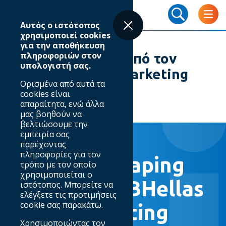
Skip
Breadcrumb
to
Αυτός ο ιστότοπος
main
χρησιμοποιεί cookies
content
για την αποθήκευση
πληροφοριών στον
💡 Digital Shaping από τον
υπολογιστή σας.
#IABHellas στο #Marketing
Ορισμένα από αυτά τα
Week 26/05/2025
cookies είναι
απαραίτητα, ενώ άλλα
μας βοηθούν να
βελτιώσουμε την
εμπειρία σας
26.05.2025
παρέχοντας
πληροφορίες για τον
💡 Digital Shaping
τρόπο με τον οποίο
χρησιμοποιείται ο
από τον #IABHellas
ιστότοπος. Μπορείτε να
ελέγξετε τις προτιμήσεις
cookie σας παρακάτω.
στο #Marketing
Χρησιμοποιώντας τον