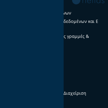
Νέα
Πολιτική χρήσης δεδομένων
Προστασία προσωπικών δεδομένων και E
Privacy
Πρότυπα, κατευθυντήριες γραμμές &
βέλτιστες πρακτικές
Ποιοί είμαστε
Αποστολή και Όραμα
Διεθνείς IABs
Διοικητικό Συμβούλιο & Διαχείριση
Οργανισμός