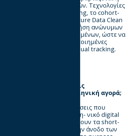
ιδιωτικότητα
των
χρηστών.
Τεχνολογίες
όπως
το
Federated
Learning,
το
cohort-
based
targeting
και
τα
secure
Data
Clean
Rooms
επιτρέπο
υν
τη χρήση ανών
υ
μων
και σ
υ
γκεντρωτικών δεδομένων, ώστε να
προ
σφέρονται
προσωποποιημένες
διαφημίσεις
χωρίς
individual
tracking.
Ποιες παγκόσμιες τάσεις
προσαρμόζετε στην ελληνική αγορά;
Κορ
υ
φαίες παγκόσμιες τάσεις πο
υ
διαμορφώνο
υν
και το ελλη
-
νικό digital
οικοσύστημα περιλαμβάνο
υν
τα short-
form shoppable videos, την άνοδο των