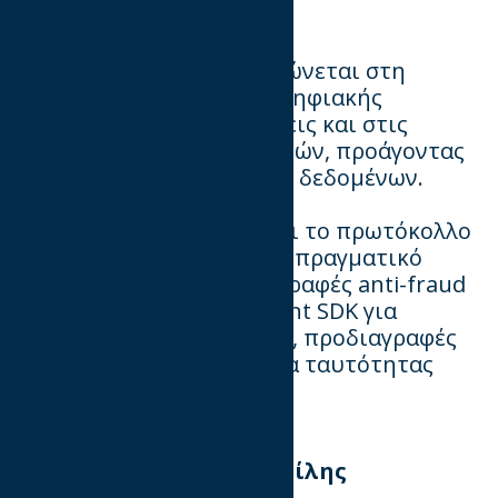
Tech Lab
Επιτροπή που
επικεντρώνεται στη
βελτίωση της αλυσίδας ψηφιακής
διαφήμισης, στις μετρήσεις και στις
εμπειρίες των καταναλωτών, προάγοντας
την υπεύθυνη χρήση των δεδομένων.
Το έργο του περιλαμβάνει το πρωτόκολλο
υποβολής προσφορών σε πραγματικό
χρόνο OpenRTB, προδιαγραφές anti-fraud
ads.txt, Open Measurement SDK για
προβολή και επαλήθευση, προδιαγραφές
βίντεο VAST και υπηρεσία ταυτότητας
Digi Trust.
Επικεφαλής είναι ο Βασίλης
Τζανακάκης/ Open TV