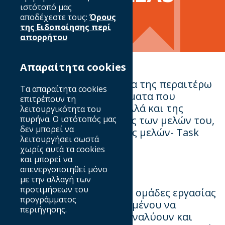
ιστότοπό μας
αποδέχεστε τους:
Όρους
της Ειδοποίησης περί
απορρήτου
Απαραίτητα cookies
Ο
IAB
HELLAS
στα πλαίσια της περαιτέρω
Τα απαραίτητα cookies
ενεργοποίησης του σε θέματα που
επιτρέπουν τη
απασχολούν την αγορά αλλά και της
λειτουργικότητα του
ενδυνάμωσης συμμετοχής των μελών του,
πυρήνα. Ο ιστότοπός μας
δεν μπορεί να
ενεργοποιεί τις Επιτροπές μελών- Task
λειτουργήσει σωστά
Forces.
χωρίς αυτά τα cookies
και μπορεί να
απενεργοποιηθεί μόνο
με την αλλαγή των
προτιμήσεων του
Οι Επιτροπές μελών είναι ομάδες εργασίας
προγράμματος
που θα εργαστούν προκειμένου να
περιήγησης.
αναπτύξουν λύσεις που αναλύουν και