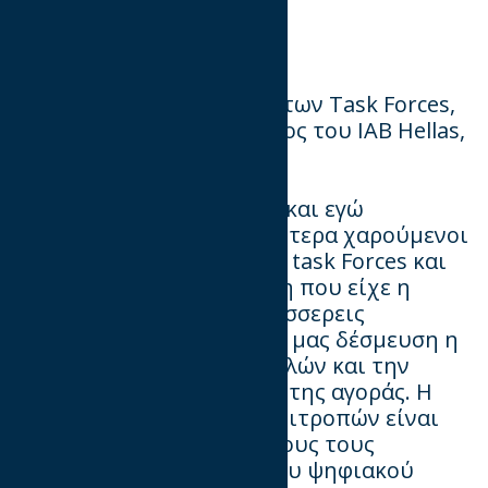
Στα πλαίσια της έναρξης των
Task
Forces
,
ο Ανδρέας Στάιος Πρόεδρος του ΙΑΒ
Hellas
,
δήλωσε:
«Τα μέλη της Διοικούσας και εγώ
προσωπικά, είμαστε ιδιαίτερα χαρούμενοι
με την ενεργοποίηση των
task
Forces
και
με τη θετική ανταπόκριση που είχε η
πρόταση μας από τους τέσσερεις
επικεφαλής. Ήταν βασική μας δέσμευση η
δραστηριοποίηση των μελών και την
υλοποιούμε προς όφελος της αγοράς. Η
θεματολογία όλων των επιτροπών είναι
πολύ επίκαιρη, αφορά όλους τους
εμπλεκόμενους φορείς του ψηφιακού