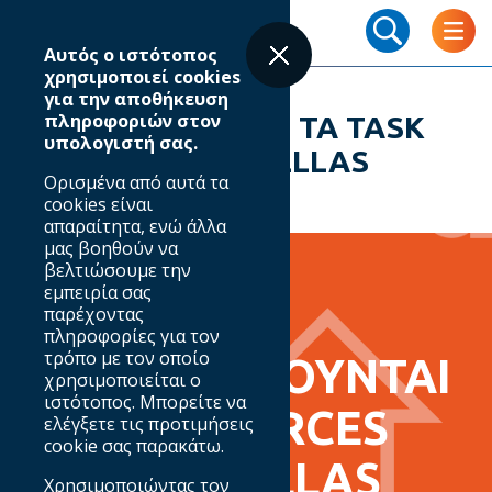
Skip
Breadcrumb
to
Αυτός ο ιστότοπος
main
χρησιμοποιεί cookies
content
για την αποθήκευση
πληροφοριών στον
ΕΝΕΡΓΟΠΟΙΟΥΝΤΑI ΤΑ TASK
υπολογιστή σας.
FORCES TOY IAB HELLAS
Ορισμένα από αυτά τα
cookies είναι
απαραίτητα, ενώ άλλα
μας βοηθούν να
βελτιώσουμε την
εμπειρία σας
παρέχοντας
27.11.2020
πληροφορίες για τον
τρόπο με τον οποίο
ΕΝΕΡΓΟΠΟΙΟΥΝΤΑI
χρησιμοποιείται ο
ιστότοπος. Μπορείτε να
ΤΑ TASK FORCES
ελέγξετε τις προτιμήσεις
cookie σας παρακάτω.
TOY IAB HELLAS
Χρησιμοποιώντας τον