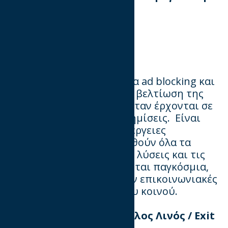
Starlink Publicis One
Better Ads
Επικεντρώνεται σε θέματα ad blocking και
formats και
στοχεύει στη βελτίωση της
εμπειρίας των χρηστών όταν έρχονται σε
επαφή με ψηφιακές διαφημίσεις. Είναι
απαραίτητο να γίνουν ενέργειες
προκειμένου να ενημερωθούν όλα τα
εμπλεκόμενα μέρη για τις λύσεις και τις
πρακτικές που υιοθετούνται παγκόσμια,
καθώς και να σχεδιαστούν επικοινωνιακές
ενέργειες ενημέρωσης του κοινού.
Επικεφαλής είναι ο Παύλος Λινός / Exit
Bee.