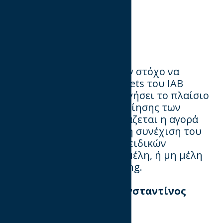
Εκπαίδευση
H επιτροπή αυτή έχει σαν στόχο να
ενεργοποιήσει όλα τα assets του ΙΑΒ
προκειμένου να δημιουργήσει το πλαίσιο
εκπαίδευσης και πιστοποίησης των
επαγγελματιών που χρειάζεται η αγορά
μας. Αρχικά σχεδιάζεται η συνέχιση του
DIMAQ και η δημιουργία ειδικών
σεμιναρίων για εταιρίες μέλη, ή μη μέλη
με θέματα Digital Marketing.
Επικεφαλής είναι ο Κωνσταντίνος
Δανιάς/ Upfield Hellas