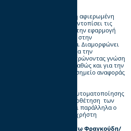
Automation
Συμβουλευτική επιτροπή αφιερωμένη
στον να διερευνήσει και εντοπίσει τις
βέλτιστες πρακτικές για την εφαρμογή
εργαλείων και δεδομένων στην
αυτοματοποιημένη αγορά. Διαμορφώνει
την θέση του IAB Hellas για την
αυτοματοποίηση συγκεντρώνοντας γνώση
για την Ελληνική αγορά καθώς και για την
διεθνή αποτελώντας ένα σημείο αναφοράς
για όλα τα μέλη.
Στόχος η ανάπτυξη της αυτοματοποίησης
με την ενημέρωση και υιοθέτηση των
καλύτερων πρακτικών και παράλληλα ο
σεβασμός στην εμπειρία χρήστη
Επικεφαλής είναι η Βάσω Φραγκούδη/