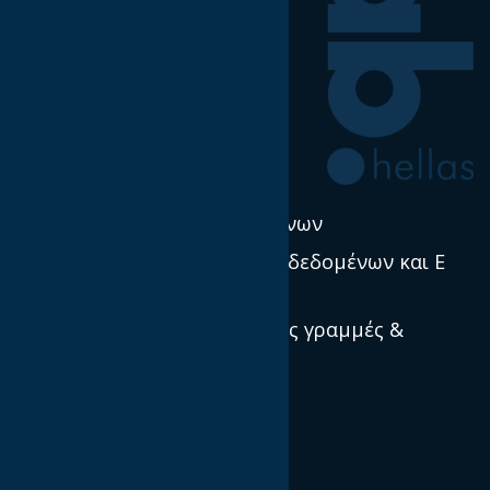
Η δουλειά μας
Έρευνα & Σκέψη Ηγεσία
Νέα
Πολιτική χρήσης δεδομένων
Προστασία προσωπικών δεδομένων και E
Privacy
Πρότυπα, κατευθυντήριες γραμμές &
βέλτιστες πρακτικές
Ποιοί είμαστε