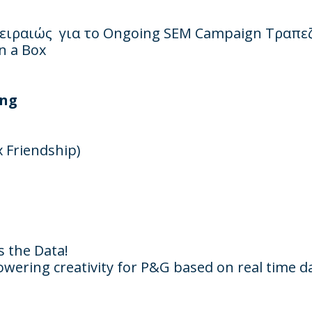
Πειραιώς για το Ongoing SEM Campaign Τραπ
n a Box
ing
x Friendship)
 the Data!
ering creativity for P&G based on real time d