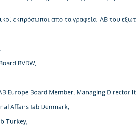
ικοί εκπρόσωποι από τα γραφεία IAB του εξω
,
e Board BVDW
,
IAB Europe Board Member, Managing Director It
onal Affairs Iab Denmark
,
ab Turkey
,