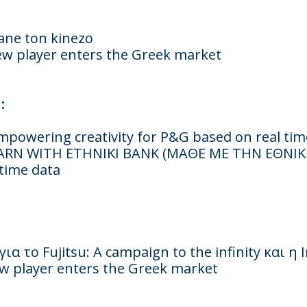
ne ton kinezo
w player enters the Greek market
:
mpowering creativity for P&G based on real tim
RN WITH ETHNIKI BANK (
ΜΑΘΕ
ΜΕ
ΤΗΝ
ΕΘΝΙ
time data
για
το
Fujitsu: A campaign to the infinity
και
η
I
w player enters the Greek market