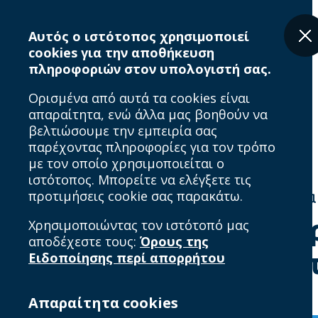
Skip
Breadcrumb
to
Αυτός ο ιστότοπος χρησιμοποιεί
main
cookies για την αποθήκευση
content
πληροφοριών στον υπολογιστή σας.
Ορισμένα από αυτά τα cookies είναι
απαραίτητα, ενώ άλλα μας βοηθούν να
βελτιώσουμε την εμπειρία σας
παρέχοντας πληροφορίες για τον τρόπο
με τον οποίο χρησιμοποιείται ο
ιστότοπος. Μπορείτε να ελέγξετε τις
προτιμήσεις cookie σας παρακάτω.
Home
Ολοκληρώθηκαν τα βραβεία I
Ολοκληρώθηκαν τα βρα
Χρησιμοποιώντας τον ιστότοπό μας
αποδέχεστε τους:
Όρους της
ανακοίνωση των νικητ
Ειδοποίησης περί απορρήτου
Απαραίτητα cookies