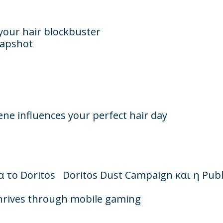
 your hair blockbuster
snapshot
ne influences your perfect hair day
α
το
Doritos Doritos Dust Campaign
και
η
Publ
thrives through mobile gaming