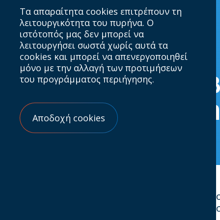
Τα απαραίτητα cookies επιτρέπουν τη
λειτουργικότητα του πυρήνα. Ο
ιστότοπός μας δεν μπορεί να
λειτουργήσει σωστά χωρίς αυτά τα
cookies και μπορεί να απενεργοποιηθεί
15.12.2020
μόνο με την αλλαγή των προτιμήσεων
του προγράμματος περιήγησης.
Ολοκληρώθηκαν τα βρ
ανακοίνωση των νικη
Αποδοχή cookies
Ολοκληρώθηκε την Δευτέρα 14 Δεκεμβρίου o
συνεχή χρονιά από το IAB Hellas σε συνεργασ