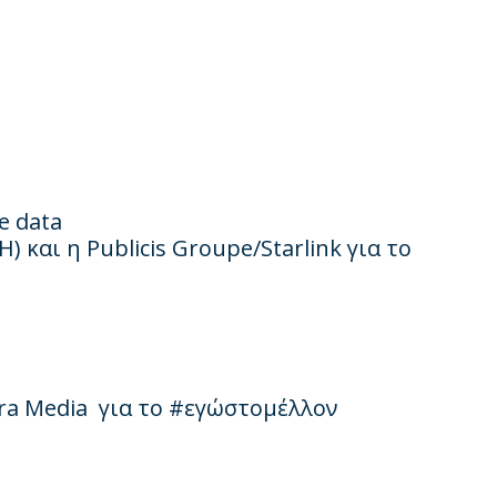
e data
ΚΗ
)
και
η
Publicis Groupe/Starlink
για
το
ra Media
για
το
#
εγώστομέλλον