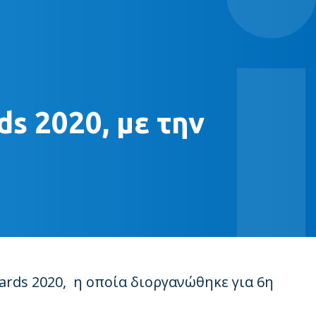
s 2020, με την
rds 2020, η οποία διοργανώθηκε για 6η